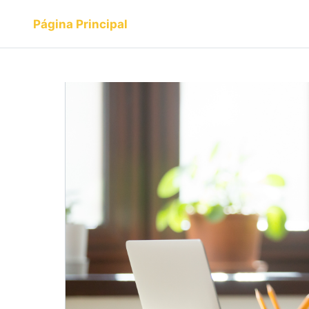
Salta al contenido principal
Página Principal