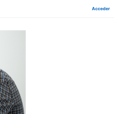
Acceder